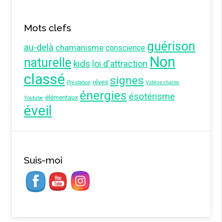
Mots clefs
guérison
au-delà
chamanisme
conscience
Non
naturelle
kids
loi d'attraction
classé
signes
rêves
Prestation
Vidéos chaîne
énergies
ésotérisme
élémentaux
Youtube
éveil
Suis-moi