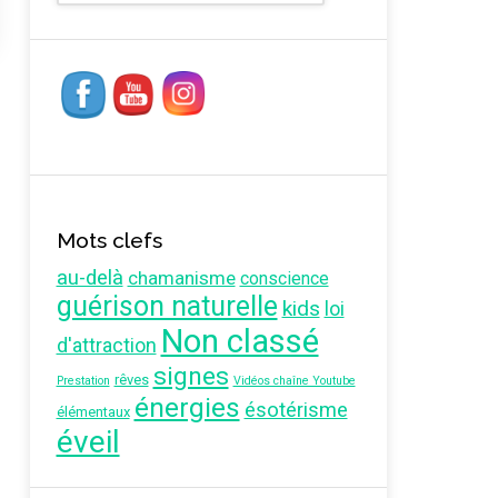
Mots clefs
au-delà
chamanisme
conscience
guérison naturelle
kids
loi
Non classé
d'attraction
signes
rêves
Prestation
Vidéos chaîne Youtube
énergies
ésotérisme
élémentaux
éveil