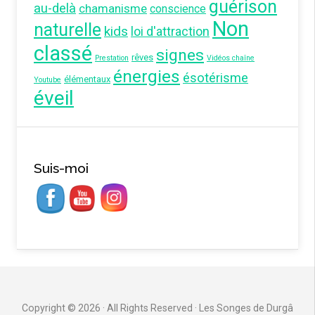
guérison
au-delà
chamanisme
conscience
Non
naturelle
kids
loi d'attraction
classé
signes
rêves
Prestation
Vidéos chaîne
énergies
ésotérisme
élémentaux
Youtube
éveil
Suis-moi
Copyright © 2026 · All Rights Reserved · Les Songes de Durgâ