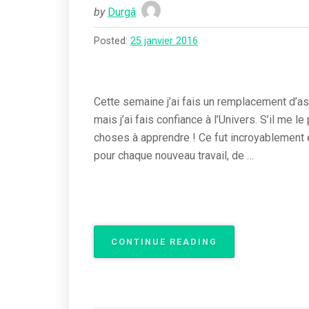
by
Durgâ
Posted:
25 janvier 2016
Cette semaine j’ai fais un remplacement d’ass
mais j’ai fais confiance à l’Univers. S’il me l
choses à apprendre ! Ce fut incroyablement en
pour chaque nouveau travail, de …
« SI
CONTINUE READING
TU
VEUX
VOIR,
FERME