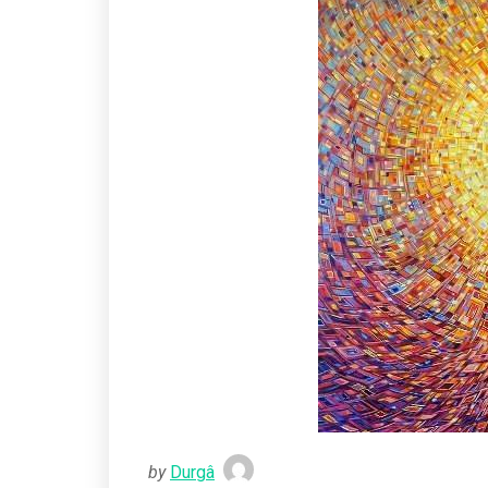
by
Durgâ