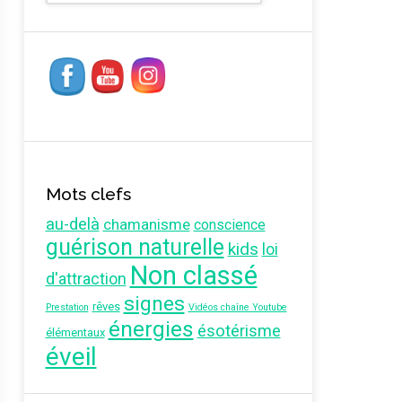
Mots clefs
au-delà
chamanisme
conscience
guérison naturelle
kids
loi
Non classé
d'attraction
signes
rêves
Prestation
Vidéos chaîne Youtube
énergies
ésotérisme
élémentaux
éveil