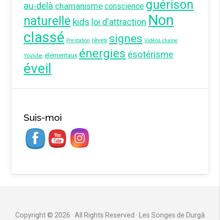
guérison
au-delà
chamanisme
conscience
Non
naturelle
kids
loi d'attraction
classé
signes
rêves
Prestation
Vidéos chaîne
énergies
ésotérisme
élémentaux
Youtube
éveil
Suis-moi
Copyright © 2026 · All Rights Reserved · Les Songes de Durgâ