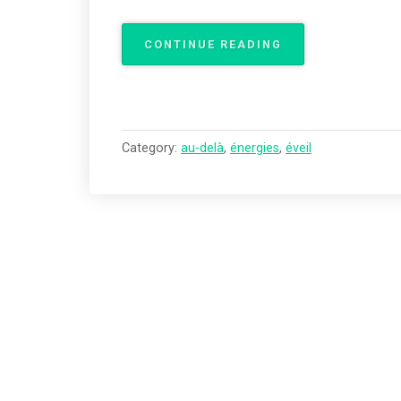
« DES
CONTINUE READING
PAS
SUR
LE
SABLE »
Category:
au-delà
,
énergies
,
éveil