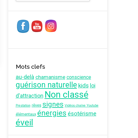
Mots clefs
au-delà
chamanisme
conscience
guérison naturelle
kids
loi
Non classé
d'attraction
signes
rêves
Prestation
Vidéos chaîne Youtube
énergies
ésotérisme
élémentaux
éveil