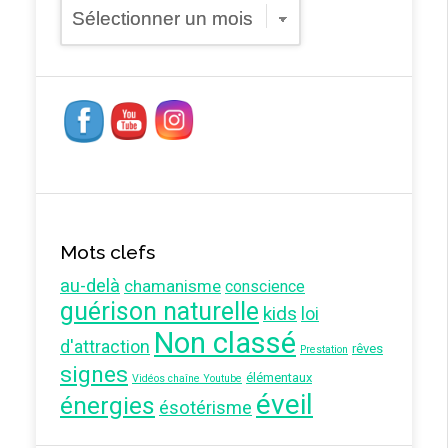
Archives
Mots clefs
au-delà
chamanisme
conscience
guérison naturelle
kids
loi
Non classé
d'attraction
rêves
Prestation
signes
élémentaux
Vidéos chaîne Youtube
éveil
énergies
ésotérisme