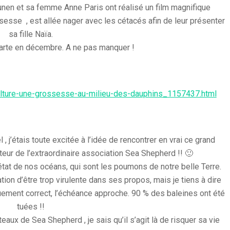
unen et sa femme Anne Paris ont réalisé un film magnifique
ssesse , est allée nager avec les cétacés afin de leur présenter
sa fille Naïa.
 arte en décembre. A ne pas manquer !
/culture-une-grossesse-au-milieu-des-dauphins_1157437.html
ël , j’étais toute excitée à l’idée de rencontrer en vrai ce grand
eur de l’extraordinaire association Sea Shepherd !! 🙂
’état de nos océans, qui sont les poumons de notre belle Terre.
tion d’être trop virulente dans ses propos, mais je tiens à dire
quement correct, l’échéance approche. 90 % des baleines ont été
tuées !!
eaux de Sea Shepherd , je sais qu’il s’agit là de risquer sa vie