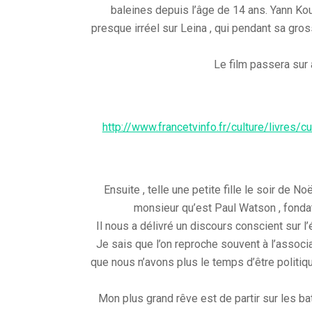
baleines depuis l’âge de 14 ans. Yann Ko
presque irréel sur Leina , qui pendant sa gro
Le film passera sur
http://www.francetvinfo.fr/culture/livres
Ensuite , telle une petite fille le soir de No
monsieur qu’est Paul Watson , fondat
Il nous a délivré un discours conscient sur l
Je sais que l’on reproche souvent à l’associa
que nous n’avons plus le temps d’être politi
Mon plus grand rêve est de partir sur les bat