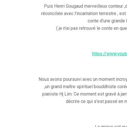
Puis Henri Gougaud merveilleux conteur ,don
réconciliée avec l’incarnation terrestre , es
conte d’une grande 
( je n’ai pas retrouvé le conte en qu
https://www.you
Nous avons poursuivi avec un moment incro
,un grand maître spirituel bouddhiste coré
pianiste Hj Lim. Ce moment est gravé à j
décrire ce qui s’est passé en mo
Le mieux est qu