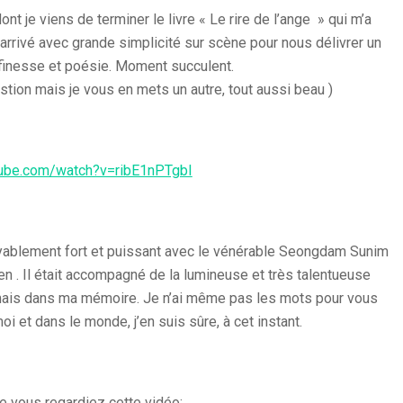
t je viens de terminer le livre « Le rire de l’ange » qui m’a
t arrivé avec grande simplicité sur scène pour nous délivrer un
finesse et poésie. Moment succulent.
estion mais je vous en mets un autre, tout aussi beau )
tube.com/watch?v=ribE1nPTgbI
yablement fort et puissant avec le vénérable Seongdam Sunim
en . Il était accompagné de la lumineuse et très talentueuse
amais dans ma mémoire. Je n’ai même pas les mots pour vous
i et dans le monde, j’en suis sûre, à cet instant.
e vous regardiez cette vidéo: