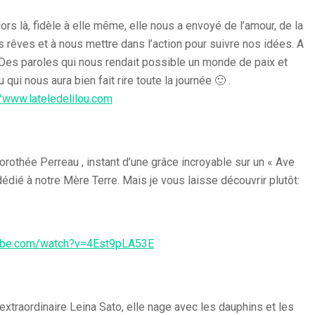
ors là, fidèle à elle même, elle nous a envoyé de l’amour, de la
nos rêves et à nous mettre dans l’action pour suivre nos idées. A
n. Des paroles qui nous rendait possible un monde de paix et
qui nous aura bien fait rire toute la journée 🙂 .
//www.lateledelilou.com
rothée Perreau , instant d’une grâce incroyable sur un « Ave
dédié à notre Mère Terre. Mais je vous laisse découvrir plutôt:
tube.com/watch?v=4Est9pLA53E
traordinaire Leina Sato, elle nage avec les dauphins et les