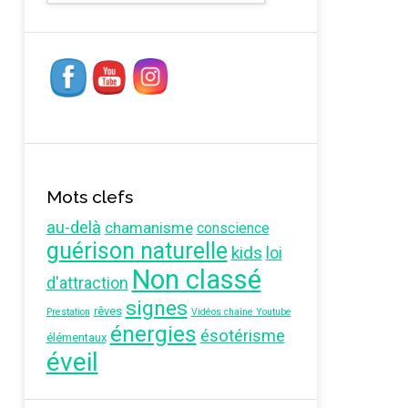
Mots clefs
au-delà
chamanisme
conscience
guérison naturelle
kids
loi
Non classé
d'attraction
signes
rêves
Prestation
Vidéos chaîne Youtube
énergies
ésotérisme
élémentaux
éveil