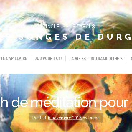
DÉZINGUEUSE DE TABOUS
ES SONGES DE DUR
TÉ CAPILLAIRE
JOB POUR TOI !
LA VIE EST UN TRAMPOLINE
h de méditation pour l
Posted:
5 novembre 2015
by Durgâ