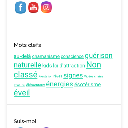
Mots clefs
guérison
au-delà
chamanisme
conscience
Non
naturelle
kids
loi d'attraction
classé
signes
rêves
Prestation
Vidéos chaîne
énergies
ésotérisme
élémentaux
Youtube
éveil
Suis-moi