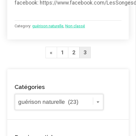
facebook: https://www.facebook.com/LesSonges
Category:
guérison naturelle
,
Non classé
Navigation
Previous
«
1
2
3
des
Page
articles
Catégories
Catégories