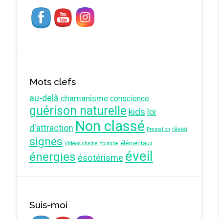
Mots clefs
au-delà
chamanisme
conscience
guérison naturelle
kids
loi
Non classé
d'attraction
rêves
Prestation
signes
élémentaux
Vidéos chaîne Youtube
éveil
énergies
ésotérisme
Suis-moi